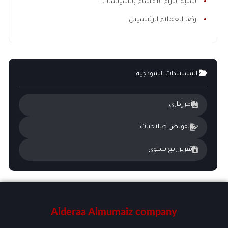
نسبة التزام الأقسام بالسياسات.
رضا العملاء الرئيسيين.
المستندات النموذجية
أمر إداري
تفويض صلاحيات
تقرير ربع سنوي
Alderaa Almumaiz company