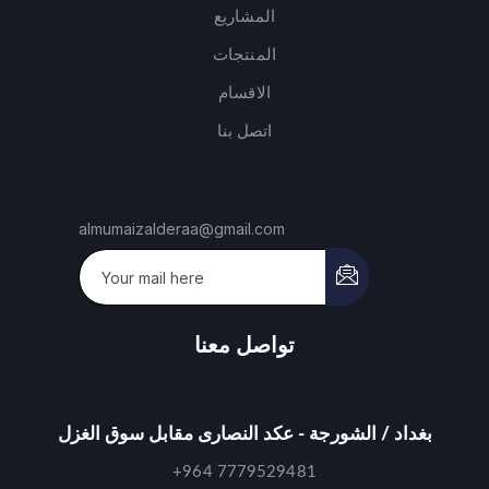
المشاريع
المنتجات
الاقسام
اتصل بنا
almumaizalderaa@gmail.com
تواصل معنا
بغداد / الشورجة - عكد النصارى مقابل سوق الغزل
+964 7779529481